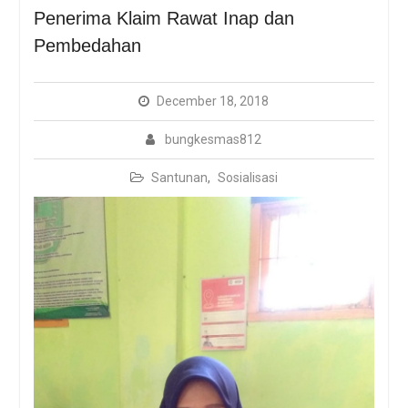
Sosialisasi Bungkemas
Penerima Klaim Rawat Inap dan
Dengan Protokol
Pembedahan
Kesehatan Covid-19
BUNGKESMAS, DARI UIN
JAKARTA UNTUK NEGERI
December 18, 2018
bungkesmas812
Santunan
,
Sosialisasi