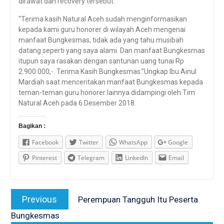
dirawat dan recovery tersebut.
“Terima kasih Natural Aceh sudah menginformasikan
kepada kami guru honorer di wilayah Aceh mengenai
manfaat Bungkesmas, tidak ada yang tahu musibah
datang seperti yang saya alami. Dan manfaat Bungkesmas
itupun saya rasakan dengan santunan uang tunai Rp
2.900.000,-. Terima Kasih Bungkesmas.”Ungkap Ibu Ainul
Mardiah saat menceritakan manfaat Bungkesmas kepada
teman-teman guru honorer lainnya didampingi oleh Tim
Natural Aceh pada 6 Desember 2018.
Bagikan :
Facebook
Twitter
WhatsApp
Google
Pinterest
Telegram
LinkedIn
Email
Post
Previous
Previous
Perempuan Tangguh Itu Peserta
navigation
post:
Bungkesmas