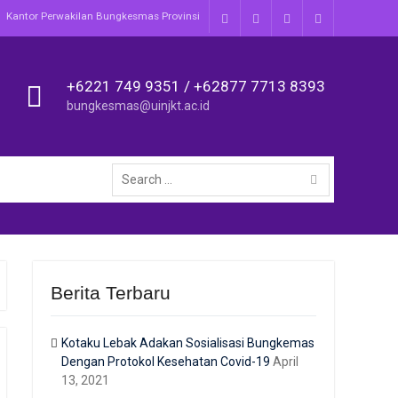
Kantor Perwakilan Bungkesmas Provinsi
Facebook
Twitter
Instagram
Youtube
+6221 749 9351 / +62877 7713 8393
bungkesmas@uinjkt.ac.id
Search
for:
Berita Terbaru
Kotaku Lebak Adakan Sosialisasi Bungkemas
Dengan Protokol Kesehatan Covid-19
April
13, 2021