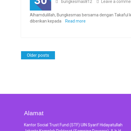
30
bungkesmas812
Leave a comme
Alhamdulillah, Bungkesmas bersama dengan Takaful k
diberikan kepada
Read more
Posts
Older posts
navigation
Alamat
Kantor Social Trust Fund (STF) UIN Syarif Hidayatullah
Jakarta Komplek Rektorat (Samping Daycare) Jl. Ir. H.