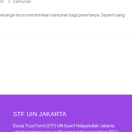
nt
Santunan
eluarga terus memberikan santunan bagi pesertanya. Seperti yang
STF UIN JAKARTA
Social Trust Fund (STF) UIN Syarif Hidayatullah Jakarta
adalah lembaga non-profit yang berdiri sejak tahun 2012.