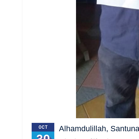
Alhamdulillah, Santun
OCT