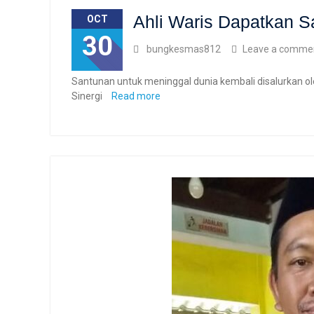
Ahli Waris Dapatkan 
OCT
30
bungkesmas812
Leave a comme
Santunan untuk meninggal dunia kembali disalurkan 
Sinergi
Read more