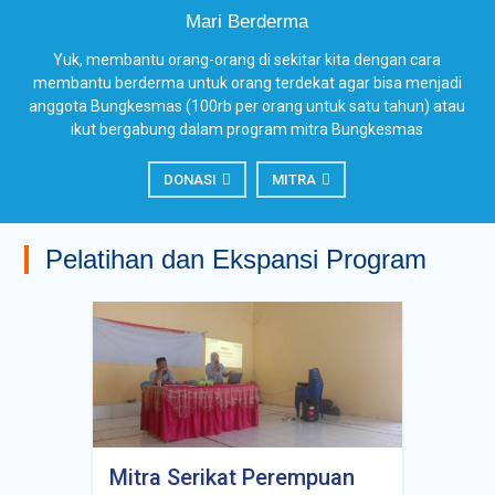
Mari Berderma
Yuk, membantu orang-orang di sekitar kita dengan cara
membantu berderma untuk orang terdekat agar bisa menjadi
anggota Bungkesmas (100rb per orang untuk satu tahun) atau
ikut bergabung dalam program mitra Bungkesmas
DONASI
MITRA
Pelatihan dan Ekspansi Program
Mitra Serikat Perempuan