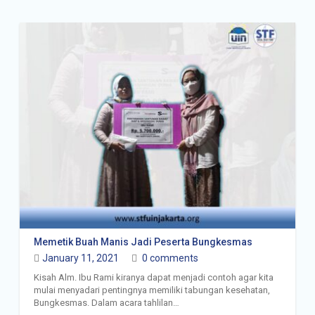
Sosialisasi Bungkemas
Dengan Protokol
Kesehatan Covid-19
BUNGKESMAS, DARI UIN
JAKARTA UNTUK NEGERI
Memetik Buah Manis Jadi Peserta Bungkesmas
January 11, 2021
0 comments
Kisah Alm. Ibu Rami kiranya dapat menjadi contoh agar kita
mulai menyadari pentingnya memiliki tabungan kesehatan,
Bungkesmas. Dalam acara tahlilan…