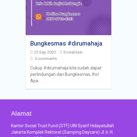
Bungkesmas #dirumahaja
25 Sep 2020
Sosialisasi
0 comments
Cukup #dirumahaja kita sudah dapat
perlindungan dari Bungkesmas, lho!
Apa…
Alamat
Kantor Social Trust Fund (STF) UIN Syarif Hidayatullah
Jakarta Komplek Rektorat (Samping Daycare) Jl. Ir. H.