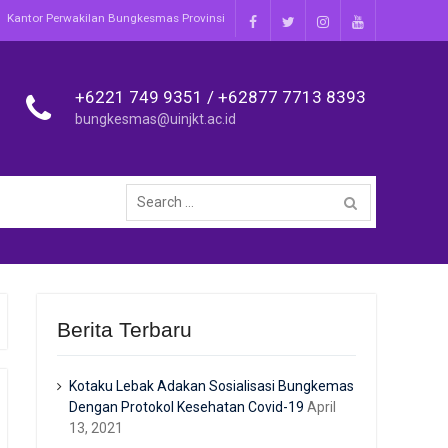
Kantor Perwakilan Bungkesmas Provinsi
Facebook
Twitter
Instagram
Youtube
+6221 749 9351 / +62877 7713 8393
bungkesmas@uinjkt.ac.id
Search
for:
Berita Terbaru
Kotaku Lebak Adakan Sosialisasi Bungkemas
Dengan Protokol Kesehatan Covid-19
April
13, 2021