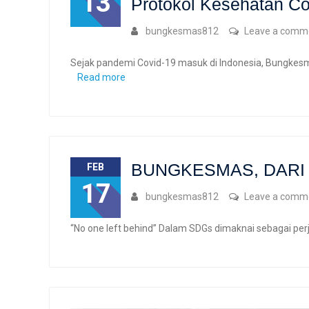
13
Protokol Kesehatan Co
bungkesmas812
Leave a comm
Sejak pandemi Covid-19 masuk di Indonesia, Bungkesma
Read more
BUNGKESMAS, DARI 
FEB
17
bungkesmas812
Leave a comm
“No one left behind” Dalam SDGs dimaknai sebagai pe