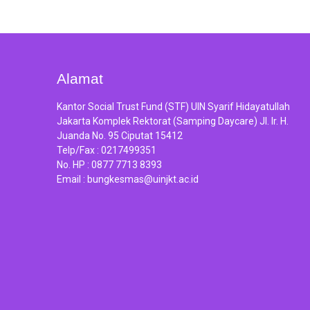
Alamat
Kantor Social Trust Fund (STF) UIN Syarif Hidayatullah
Jakarta Komplek Rektorat (Samping Daycare) Jl. Ir. H.
Juanda No. 95 Ciputat 15412
Telp/Fax :
0217499351
No. HP :
0877 7713 8393
Email :
bungkesmas@uinjkt.ac.id