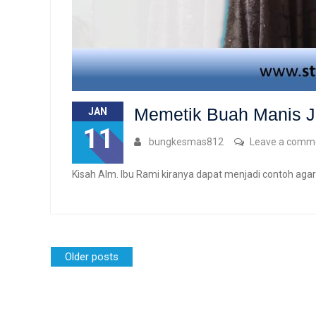
Memetik Buah Manis J
JAN
11
bungkesmas812
Leave a comm
Kisah Alm. Ibu Rami kiranya dapat menjadi contoh aga
Posts
Older posts
navigation