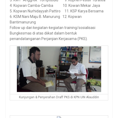
3. KWT “Anggrek” Tompobulu 9. Kopnel Pesisir Turatea
4. Kopwan Camba-Camba 10. Kowan Mekar Jaya
5. Kopwan Nurhidayyah Pattiro 11. KSP Karya Bersama
6. KSM Nani Maju B. Manurung 12. Kopwan
Bantimanurung
Follow up dari kegiatan-kegiatan training/sosialisasi
Bungkesmas di atas diikat dalam bentuk
penandatanganan Perjanjian Kerjasama (PKS).
Kunjungan & Penyerahan Draff PKS di KPN UIN Alauddin