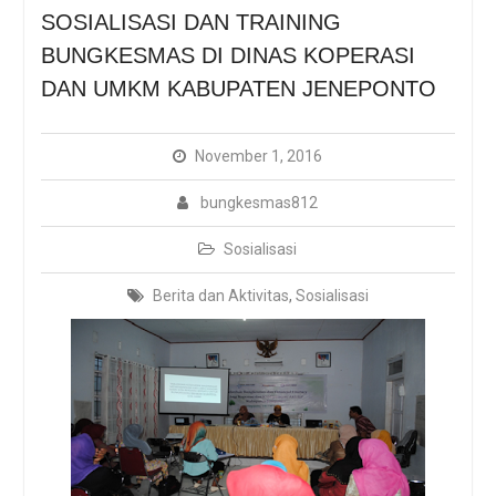
Dengan Protokol
SOSIALISASI DAN TRAINING
Kesehatan Covid-19
BUNGKESMAS DI DINAS KOPERASI
BUNGKESMAS, DARI UIN
JAKARTA UNTUK NEGERI
DAN UMKM KABUPATEN JENEPONTO
November 1, 2016
bungkesmas812
Sosialisasi
Berita dan Aktivitas
,
Sosialisasi