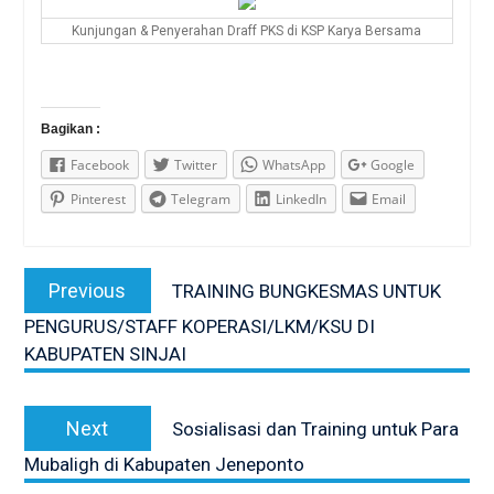
Kunjungan & Penyerahan Draff PKS di KSP Karya Bersama
Bagikan :
Facebook
Twitter
WhatsApp
Google
Pinterest
Telegram
LinkedIn
Email
Post
Previous
Previous
TRAINING BUNGKESMAS UNTUK
navigation
post:
PENGURUS/STAFF KOPERASI/LKM/KSU DI
KABUPATEN SINJAI
Next
Next
Sosialisasi dan Training untuk Para
post:
Mubaligh di Kabupaten Jeneponto