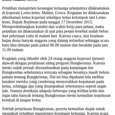
Pelatihan manajemen keuangan keluarga selanjutnya dilaksanakan
di koperasi Lemo-lemo, Malino, Gowa. Kegiatan ini dilaksanakan
dikediaman ketua koperasi sekaligus ketua kelompok tani Lemo-
lemo, Bapak Budiman pada tanggal 17 Desember 2015.
Mempertimbangkan kondisi dan waktu kerja para petani, maka
pelatihan ini dilaksanakan di saat para petani tersebut sudah bebas
dari pekerjaan yaitu di malam hari. Karena cuaca, dan keadaan
hujan deras banyak anggota yang datang terlambat sehingga acara
baru bisa dimulai pada pukul 08.00 malam dan berakhir pada jam
11.00 malam.
Kegiatan yang dihadiri oleh 24 orang anggota koperasi (petani)
diawali dengan penjelasan ulang program Bungkesmas. Karena
meski sudah pernah disosialisasikan pada kunjungan tim
Bungkesmas sebelumnya ternyata sebagian besarnya masih belum
paham tentang Bungkesmas. Hal ini bisa dipahami bila melihat
karakter mereka yang cenderung menyerahkan keputusan pada
ketua, sehingga apa yang disampaikan sebelumnya seperti angin
lalu. Namun demikian adapula beberapa yang terlihat kritis dan
ingin tahu banyak tentang Bungkesmas meski kemudian keputusan
kembali di tangan ketua.
Setelah penjelasan Bungkesmas, peserta kemudian diajak untuk
mengikuti pelatihan manajemen keuangan keluarga. Karena acara