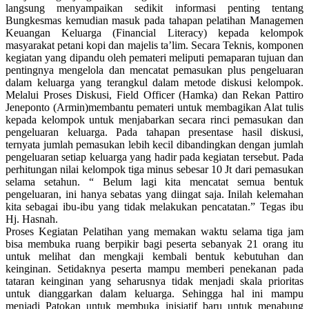
langsung menyampaikan sedikit informasi penting tentang
Bungkesmas kemudian masuk pada tahapan pelatihan Managemen
Keuangan Keluarga (Financial Literacy) kepada kelompok
masyarakat petani kopi dan majelis ta’lim. Secara Teknis, komponen
kegiatan yang dipandu oleh pemateri meliputi pemaparan tujuan dan
pentingnya mengelola dan mencatat pemasukan plus pengeluaran
dalam keluarga yang terangkul dalam metode diskusi kelompok.
Melalui Proses Diskusi, Field Officer (Hamka) dan Rekan Pattiro
Jeneponto (Armin)membantu pemateri untuk membagikan Alat tulis
kepada kelompok untuk menjabarkan secara rinci pemasukan dan
pengeluaran keluarga. Pada tahapan presentase hasil diskusi,
ternyata jumlah pemasukan lebih kecil dibandingkan dengan jumlah
pengeluaran setiap keluarga yang hadir pada kegiatan tersebut. Pada
perhitungan nilai kelompok tiga minus sebesar 10 Jt dari pemasukan
selama setahun. “ Belum lagi kita mencatat semua bentuk
pengeluaran, ini hanya sebatas yang diingat saja. Inilah kelemahan
kita sebagai ibu-ibu yang tidak melakukan pencatatan.” Tegas ibu
Hj. Hasnah.
Proses Kegiatan Pelatihan yang memakan waktu selama tiga jam
bisa membuka ruang berpikir bagi peserta sebanyak 21 orang itu
untuk melihat dan mengkaji kembali bentuk kebutuhan dan
keinginan. Setidaknya peserta mampu memberi penekanan pada
tataran keinginan yang seharusnya tidak menjadi skala prioritas
untuk dianggarkan dalam keluarga. Sehingga hal ini mampu
menjadi Patokan untuk membuka inisiatif baru untuk menabung