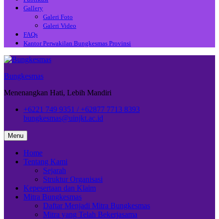
Gallery
Galeri Foto
Galeri Video
FAQs
Kantor Perwakilan Bungkesmas Provinsi
Bungkesmas
Menenangkan Hati, Lebih Mandiri
+6221 749 9351 / +62877 7713 8393
bungkesmas@uinjkt.ac.id
Menu
Home
Tentang Kami
Sejarah
Struktur Organisasi
Kepesertaan dan Klaim
Mitra Bungkesmas
Daftar Menjadi Mitra Bungkesmas
Mitra yang Telah Bekerjasama