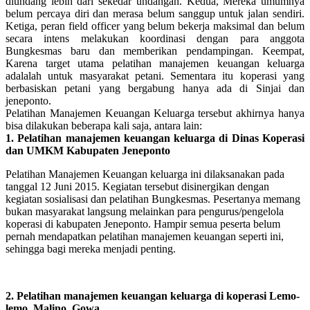
diundang lebih dari sekedar undangan. Kedua, Mereka umumnya
belum percaya diri dan merasa belum sanggup untuk jalan sendiri.
Ketiga, peran field officer yang belum bekerja maksimal dan belum
secara intens melakukan koordinasi dengan para anggota
Bungkesmas baru dan memberikan pendampingan. Keempat,
Karena target utama pelatihan manajemen keuangan keluarga
adalalah untuk masyarakat petani. Sementara itu koperasi yang
berbasiskan petani yang bergabung hanya ada di Sinjai dan
jeneponto.
Pelatihan Manajemen Keuangan Keluarga tersebut akhirnya hanya
bisa dilakukan beberapa kali saja, antara lain:
1. Pelatihan manajemen keuangan keluarga di Dinas Koperasi
dan UMKM Kabupaten Jeneponto
Pelatihan Manajemen Keuangan keluarga ini dilaksanakan pada
tanggal 12 Juni 2015. Kegiatan tersebut disinergikan dengan
kegiatan sosialisasi dan pelatihan Bungkesmas. Pesertanya memang
bukan masyarakat langsung melainkan para pengurus/pengelola
koperasi di kabupaten Jeneponto. Hampir semua peserta belum
pernah mendapatkan pelatihan manajemen keuangan seperti ini,
sehingga bagi mereka menjadi penting.
2. Pelatihan manajemen keuangan keluarga di koperasi Lemo-
lemo, Malino, Gowa