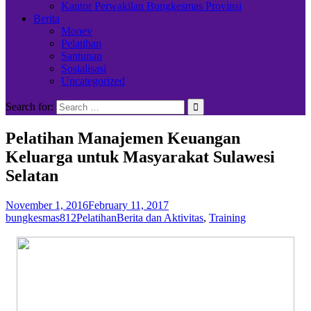
Kantor Perwakilan Bungkesmas Provinsi
Berita
Monev
Pelatihan
Santunan
Sosialisasi
Uncategorized
Search for:
Pelatihan Manajemen Keuangan
Keluarga untuk Masyarakat Sulawesi
Selatan
November 1, 2016
February 11, 2017
bungkesmas812
Pelatihan
Berita dan Aktivitas
,
Training