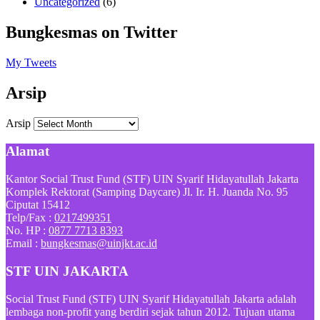
Uncategorized
(6)
Bungkesmas on Twitter
My Tweets
Arsip
Arsip
Alamat
Kantor Social Trust Fund (STF) UIN Syarif Hidayatullah Jakarta
Komplek Rektorat (Samping Daycare) Jl. Ir. H. Juanda No. 95
Ciputat 15412
Telp/Fax :
0217499351
No. HP :
0877 7713 8393
Email :
bungkesmas@uinjkt.ac.id
STF UIN JAKARTA
Social Trust Fund (STF) UIN Syarif Hidayatullah Jakarta adalah
lembaga non-profit yang berdiri sejak tahun 2012. Tujuan utama