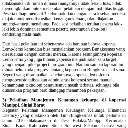
dilaksanakan di rumah dimana ruangannya tidak terlalu luas, tidak
memungkinkan untuk melakukan pelatihan dengan mobilitas tinggi.
Peserta dibagi menjadi 3 kelompok dan dengan cara lesehan mereka
diajak untuk mendiskusikan keuangan keluarga dan diajarkan
strategi-strategi menabung. Pada sesi pelatihan terlihat peserta laki-
laki lebih dominan sementara peserta perempuan (ibu-ibu)
cenderung malu-malu.
Dari hasil pelatihan ini sebenarnya ada harapan bahwa koperasi
Lemo-lemo kemudian bisa menjalankan program Bungkesmas yang
disesuaikan dengan kondisi mereka. Karena sesunguhnya koperasi
Lemo-lemo yang juga binaan yapensa menjadi salah satu target
yang menjadi pilot project program ini. Namun sampai laporan ini
dibuat belum ada progress tentang kepesertaan Bungkesmas di sana.
Seperti yang disampaikan sebelumnya, koperasi lemo-lemo
mengoperasionalisasikan administrasi koperasi secara manual,
kemampuan teknologi pengurusnya masih terbatas, sehingga bila
diinsertkan program baru dianggap menambah pekerjaan.
3) Pelatihan Manajemen Keuangan keluarga di koperasi
Manippi, Sinjai Barat
Kegiatan Pelatihan Manajemen Keuangan Keluarga (Financial
Literacy) yang dilakukan oleh Tim Bungkesmas untuk pertama di
tahun 2016 dilaksanakan di Desa Balakia/Manippi Kecamatan
Sinjai Barat Kabupaten Sinjai Sulawesi Selatan. Lokasi yang