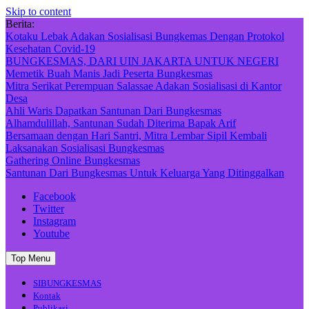
Skip to content
Berita:
Kotaku Lebak Adakan Sosialisasi Bungkemas Dengan Protokol
Kesehatan Covid-19
BUNGKESMAS, DARI UIN JAKARTA UNTUK NEGERI
Memetik Buah Manis Jadi Peserta Bungkesmas
Mitra Serikat Perempuan Salassae Adakan Sosialisasi di Kantor
Desa
Ahli Waris Dapatkan Santunan Dari Bungkesmas
Alhamdulillah, Santunan Sudah Diterima Bapak Arif
Bersamaan dengan Hari Santri, Mitra Lembar Sipil Kembali
Laksanakan Sosialisasi Bungkesmas
Gathering Online Bungkesmas
Santunan Dari Bungkesmas Untuk Keluarga Yang Ditinggalkan
Facebook
Twitter
Instagram
Youtube
Top Menu
SIBUNGKESMAS
Kontak
Publikasi