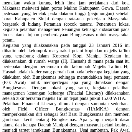
memakan waktu kurang lebih lima jam perjalanan dari kota
Makassar melewati jalan poros Malino Kabupaten Gowa. Daerah
pedesaan yang terletak pada dataran tinggi (pegunungan) sebelah
barat Kabupaten Sinjai dengan rata-rata pekerjaan Masyarakat
bergerak di bidang Pertanian (cocok tanam). Penentuan lokasi
kegiatan pelatihan managemen keuangan keluarga didasarkan pada
focus utama tujuan pemberdayaan Bungkesmas untuk masyarakat
petani.
Kegiatan yang dilaksanakan pada tanggal 23 Januari 2016 ini
dihadiri oleh kelompok masyarakat petani kopi dan majelis ta’lim
yang tergabung dalam Koperasi Kopi Manipi. Kegiatan ini
dilaksanakan di rumah warga (Hj. Hasnah) di mana pada saat itu
bertepatan dengan pertemuan rutin kelompok Majelis Ta’lim. Hj.
Hasnah adalah kader yang pernah ikut pada beberapa kegiatan yang
dilakukan oleh Bungkesmas sehingga memudahkan bagi pemateri
(Pak Awal) untuk mempertegas apa yang dimaksud dengan
Bungkesmas. Dengan lokasi yang sama, kegiatan pelatihan
managemen keuangan keluarga (Finacial Literacy) dilaksanakan
setelah zikir bersama majelis Ta’lim tepat pada pukul 15.00 WITA.
Pelatihan Financial Literacy dimulai dengan sambutan sederhana
oleh Field Officer Bungkesmas (HAMKA) dengan
memperkenalkan diri sebagai Staf Baru Bungkesmas dan memberi
gambaran kecil tentang Bungkesmas. Apa yang menjadi dasar
utama dan kenapa Daerah Manippi dengan masyarat petani kopinya
menjadi target jangkauan Bungkesmas. Usai sambutan, Pak Awal