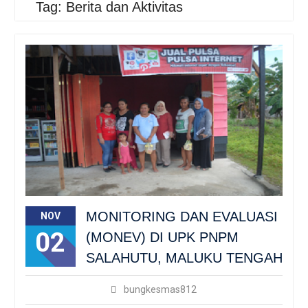
Tag: Berita dan Aktivitas
Sosialisasi Bungkemas
Dengan Protokol
Kesehatan Covid-19
BUNGKESMAS, DARI UIN
JAKARTA UNTUK NEGERI
MONITORING DAN EVALUASI
NOV
02
(MONEV) DI UPK PNPM
SALAHUTU, MALUKU TENGAH
bungkesmas812