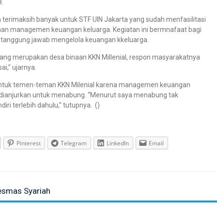
8.
terimaksih banyak untuk STF UIN Jakarta yang sudah menfasilitasi
an managemen keuangan keluarga. Kegiatan ini bermnafaat bagi
i tanggung jawab mengelola keuangan kkeluarga.
ng merupakan desa binaan KKN Millenial, respon masyarakatnya
i,” ujarnya.
t untuk temen-teman KKN Milenial karena managemen keuangan
rta dianjurkan untuk menabung. “Menurut saya menabung tak
iri terlebih dahulu,” tutupnya. ()
Pinterest
Telegram
LinkedIn
Email
esmas Syariah