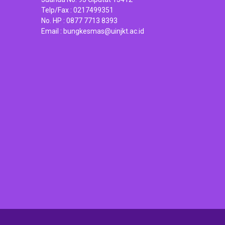
Telp/Fax :
0217499351
No. HP :
0877 7713 8393
Email :
bungkesmas@uinjkt.ac.id