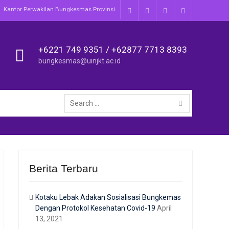
Kantor Perwakilan Bungkesmas Provinsi
Facebook
Twitter
Instagram
Youtube
+6221 749 9351 / +62877 7713 8393
bungkesmas@uinjkt.ac.id
Search
for:
Berita Terbaru
Kotaku Lebak Adakan Sosialisasi Bungkemas
Dengan Protokol Kesehatan Covid-19
April
13, 2021