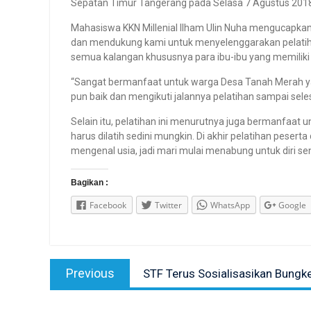
Sepatan Timur Tangerang pada Selasa 7 Agustus 201
Mahasiswa KKN Millenial Ilham Ulin Nuha mengucapkan 
dan mendukung kami untuk menyelenggarakan pelatih
semua kalangan khususnya para ibu-ibu yang memilik
“Sangat bermanfaat untuk warga Desa Tanah Merah ya
pun baik dan mengikuti jalannya pelatihan sampai selesa
Selain itu, pelatihan ini menurutnya juga bermanfaa
harus dilatih sedini mungkin. Di akhir pelatihan pese
mengenal usia, jadi mari mulai menabung untuk diri send
Bagikan :
Facebook
Twitter
WhatsApp
Google
Post
Previous
Previous
STF Terus Sosialisasikan Bungk
navigation
post: