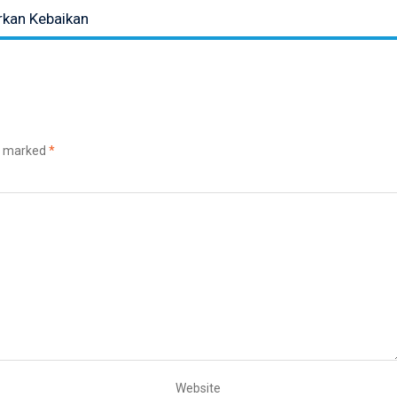
rkan Kebaikan
re marked
*
Website