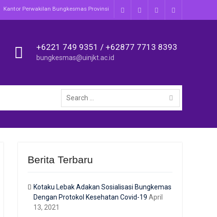
Kantor Perwakilan Bungkesmas Provinsi
Facebook
Twitter
Instagram
Youtube
+6221 749 9351 / +62877 7713 8393
bungkesmas@uinjkt.ac.id
Search
for:
Berita Terbaru
Kotaku Lebak Adakan Sosialisasi Bungkemas
Dengan Protokol Kesehatan Covid-19
April
13, 2021