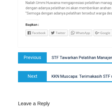
Nailah Ummi Huwaina mengapresiasi pelatihan manage
dengan adanya pelatihan ini akan memberikan arahan
”Semoga dengan adanya pelatihan tersebut warga des
Bagikan :
Facebook
Twitter
WhatsApp
Google
Post
Previous
Previous
STF Tawarkan Pelatihan Manaj
navigation
post:
Next
Next
KKN Muscapa: Terimakasih STF
post:
Leave a Reply