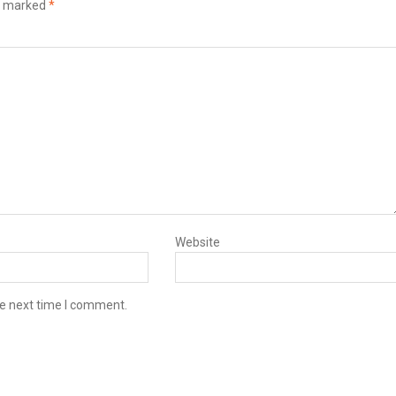
re marked
*
Website
he next time I comment.