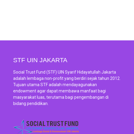
STF UIN JAKARTA
Social Trust Fund (STF) UIN Syarif Hidayatullah Jakarta
adalah lembaga non-profit yang berdiri sejak tahun 2012.
Tujuan utama STF adalah mendayagunakan
endowment agar dapat membawa manfaat bagi
masyarakat luas, terutama bagi pengembangan di
bidang pendidikan.