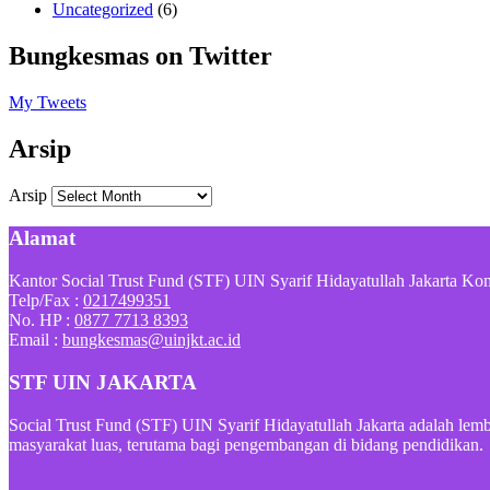
Uncategorized
(6)
Bungkesmas on Twitter
My Tweets
Arsip
Arsip
Alamat
Kantor Social Trust Fund (STF) UIN Syarif Hidayatullah Jakarta Kom
Telp/Fax :
0217499351
No. HP :
0877 7713 8393
Email :
bungkesmas@uinjkt.ac.id
STF UIN JAKARTA
Social Trust Fund (STF) UIN Syarif Hidayatullah Jakarta adalah l
masyarakat luas, terutama bagi pengembangan di bidang pendidikan.