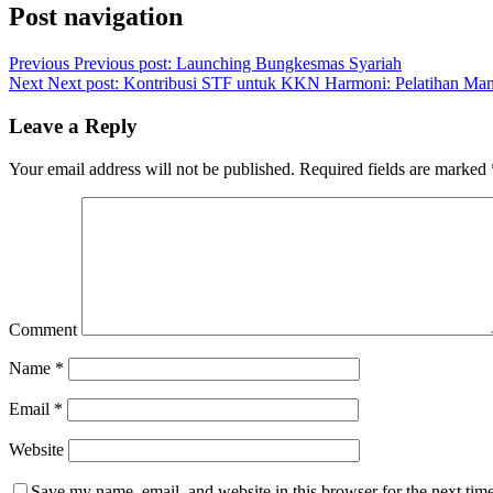
Post navigation
Previous
Previous post:
Launching Bungkesmas Syariah
Next
Next post:
Kontribusi STF untuk KKN Harmoni: Pelatihan M
Leave a Reply
Your email address will not be published.
Required fields are marked
Comment
Name
*
Email
*
Website
Save my name, email, and website in this browser for the next tim