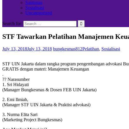
Santunan
Sosialisasi
Uncategorized
Search for:
STF Tawarkan Pelatihan Manajemen Keu
July 13, 2018
July 13, 2018
bungkesmas812
Pelatihan
,
Sosialisasi
STF UIN Jakarta dalam rangka program pengembangan advokasi Bu
GRATIS dengan materi: Manajemen Keuangan
.
?‍? Narasumber
1. Sri Hidayati
(Manager Bungkesmas & Dosen FEB UIN Jakarta)
2. Emi Ilmiah,
(Manager STF UIN Jakarta & Praktisi advokasi)
3. Nurma Elita Sari
(Marketing Project Bungkesmas)