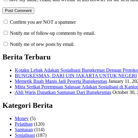
Confirm you are NOT a spammer
Notify me of follow-up comments by email.
Notify me of new posts by email.
Berita Terbaru
Kotaku Lebak Adakan Sosialisasi Bungkemas Dengan Protoko
BUNGKESMAS, DARI UIN JAKARTA UNTUK NEGERI
Memetik Buah Manis Jadi Peserta Bungkesmas
January 11, 20
Mitra Serikat Perempuan Salassae Adakan Sosialisasi di Kanto
Ahli Waris Dapatkan Santunan Dari Bungkesmas
October 30,
Kategori Berita
Monev
(5)
Pelatihan
(120)
Santunan
(114)
Sosialisasi
(187)