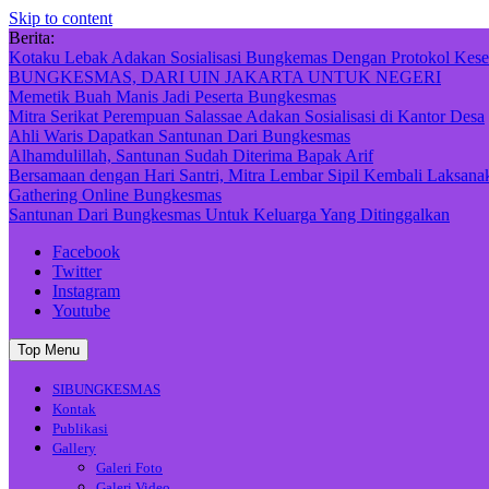
Skip to content
Berita:
Kotaku Lebak Adakan Sosialisasi Bungkemas Dengan Protokol Kese
BUNGKESMAS, DARI UIN JAKARTA UNTUK NEGERI
Memetik Buah Manis Jadi Peserta Bungkesmas
Mitra Serikat Perempuan Salassae Adakan Sosialisasi di Kantor Desa
Ahli Waris Dapatkan Santunan Dari Bungkesmas
Alhamdulillah, Santunan Sudah Diterima Bapak Arif
Bersamaan dengan Hari Santri, Mitra Lembar Sipil Kembali Laksana
Gathering Online Bungkesmas
Santunan Dari Bungkesmas Untuk Keluarga Yang Ditinggalkan
Facebook
Twitter
Instagram
Youtube
Top Menu
SIBUNGKESMAS
Kontak
Publikasi
Gallery
Galeri Foto
Galeri Video