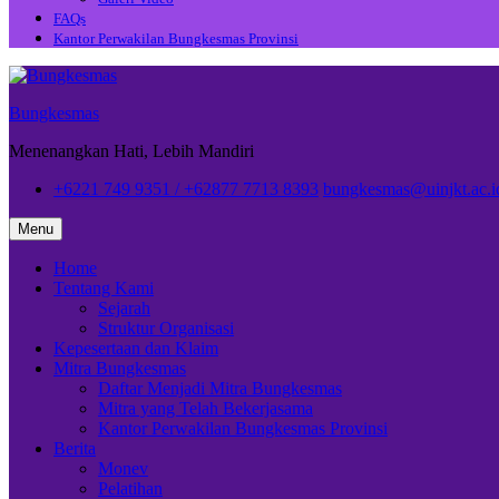
FAQs
Kantor Perwakilan Bungkesmas Provinsi
Bungkesmas
Menenangkan Hati, Lebih Mandiri
+6221 749 9351 / +62877 7713 8393
bungkesmas@uinjkt.ac.i
Menu
Home
Tentang Kami
Sejarah
Struktur Organisasi
Kepesertaan dan Klaim
Mitra Bungkesmas
Daftar Menjadi Mitra Bungkesmas
Mitra yang Telah Bekerjasama
Kantor Perwakilan Bungkesmas Provinsi
Berita
Monev
Pelatihan