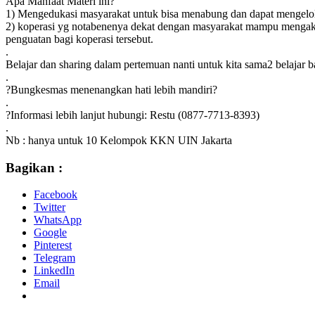
Apa Manfaat Materi ini?
1) Mengedukasi masyarakat untuk bisa menabung dan dapat mengelola
2) koperasi yg notabenenya dekat dengan masyarakat mampu mengak
penguatan bagi koperasi tersebut.
.
Belajar dan sharing dalam pertemuan nanti untuk kita sama2 belaja
.
?Bungkesmas menenangkan hati lebih mandiri?
.
?Informasi lebih lanjut hubungi: Restu (0877-7713-8393)
.
Nb : hanya untuk 10 Kelompok KKN UIN Jakarta
Bagikan :
Facebook
Twitter
WhatsApp
Google
Pinterest
Telegram
LinkedIn
Email