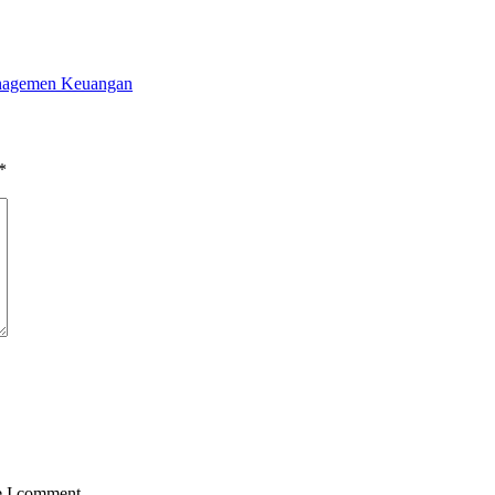
anagemen Keuangan
*
e I comment.