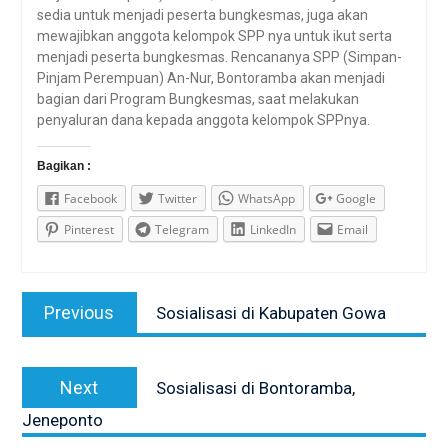
sedia untuk menjadi peserta bungkesmas, juga akan
mewajibkan anggota kelompok SPP nya untuk ikut serta
menjadi peserta bungkesmas. Rencananya SPP (Simpan-
Pinjam Perempuan) An-Nur, Bontoramba akan menjadi
bagian dari Program Bungkesmas, saat melakukan
penyaluran dana kepada anggota kelompok SPPnya.
Bagikan :
Facebook
Twitter
WhatsApp
Google
Pinterest
Telegram
LinkedIn
Email
Post
Previous
Previous
Sosialisasi di Kabupaten Gowa
navigation
post:
Next
Next
Sosialisasi di Bontoramba,
post:
Jeneponto