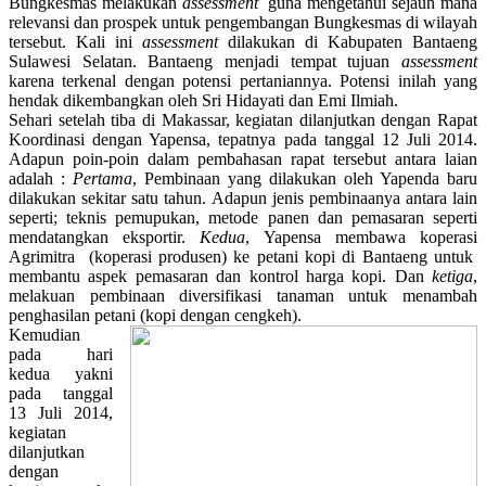
Bungkesmas melakukan
assessment
guna mengetahui sejauh mana
relevansi dan prospek untuk pengembangan Bungkesmas di wilayah
tersebut. Kali ini
assessment
dilakukan di Kabupaten Bantaeng
Sulawesi Selatan. Bantaeng menjadi tempat tujuan
assessment
karena terkenal dengan potensi pertaniannya. Potensi inilah yang
hendak dikembangkan oleh Sri Hidayati dan Emi Ilmiah.
Sehari setelah tiba di Makassar, kegiatan dilanjutkan dengan Rapat
Koordinasi dengan Yapensa, tepatnya pada tanggal 12 Juli 2014.
Adapun poin-poin dalam pembahasan rapat tersebut antara laian
adalah :
Pertama
, Pembinaan yang dilakukan oleh Yapenda baru
dilakukan sekitar satu tahun. Adapun jenis pembinaanya antara lain
seperti; teknis pemupukan, metode panen dan pemasaran seperti
mendatangkan eksportir.
Kedua
, Yapensa membawa koperasi
Agrimitra (koperasi produsen) ke petani kopi di Bantaeng untuk
membantu aspek pemasaran dan kontrol harga kopi. Dan
ketiga
,
melakuan pembinaan diversifikasi tanaman untuk menambah
penghasilan petani (kopi dengan cengkeh).
Kemudian
pada hari
kedua yakni
pada tanggal
13 Juli 2014,
kegiatan
dilanjutkan
dengan