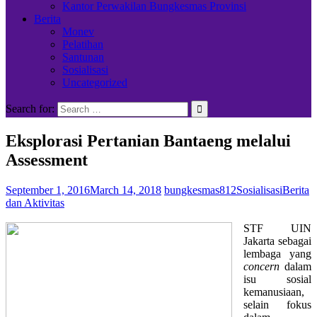
Kantor Perwakilan Bungkesmas Provinsi
Berita
Monev
Pelatihan
Santunan
Sosialisasi
Uncategorized
Search for:
Eksplorasi Pertanian Bantaeng melalui
Assessment
September 1, 2016
March 14, 2018
bungkesmas812
Sosialisasi
Berita
dan Aktivitas
STF UIN
Jakarta sebagai
lembaga yang
concern
dalam
isu sosial
kemanusiaan,
selain fokus