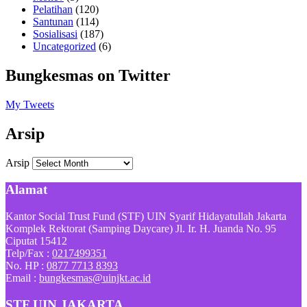
Pelatihan
(120)
Santunan
(114)
Sosialisasi
(187)
Uncategorized
(6)
Bungkesmas on Twitter
My Tweets
Arsip
Arsip
Alamat
Kantor Social Trust Fund (STF) UIN Syarif Hidayatullah Jakarta
Komplek Rektorat (Samping Daycare) Jl. Ir. H. Juanda No. 95
Ciputat 15412
Telp/Fax :
0217499351
No. HP :
0877 7713 8393
Email :
bungkesmas@uinjkt.ac.id
STF UIN JAKARTA