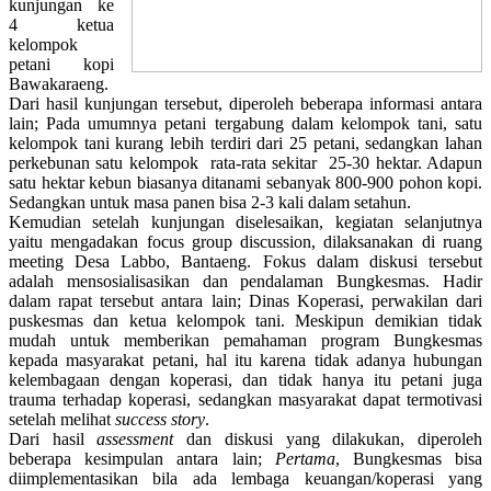
kunjungan ke
4 ketua
kelompok
petani kopi
Bawakaraeng.
Dari hasil kunjungan tersebut, diperoleh beberapa informasi antara
lain; Pada umumnya petani tergabung dalam kelompok tani, satu
kelompok tani kurang lebih terdiri dari 25 petani, sedangkan lahan
perkebunan satu kelompok rata-rata sekitar 25-30 hektar. Adapun
satu hektar kebun biasanya ditanami sebanyak 800-900 pohon kopi.
Sedangkan untuk masa panen bisa 2-3 kali dalam setahun.
Kemudian setelah kunjungan diselesaikan, kegiatan selanjutnya
yaitu mengadakan focus group discussion, dilaksanakan di ruang
meeting Desa Labbo, Bantaeng. Fokus dalam diskusi tersebut
adalah mensosialisasikan dan pendalaman Bungkesmas. Hadir
dalam rapat tersebut antara lain; Dinas Koperasi, perwakilan dari
puskesmas dan ketua kelompok tani. Meskipun demikian tidak
mudah untuk memberikan pemahaman program Bungkesmas
kepada masyarakat petani, hal itu karena tidak adanya hubungan
kelembagaan dengan koperasi, dan tidak hanya itu petani juga
trauma terhadap koperasi, sedangkan masyarakat dapat termotivasi
setelah melihat
success story
.
Dari hasil
assessment
dan diskusi yang dilakukan, diperoleh
beberapa kesimpulan antara lain;
Pertama
, Bungkesmas bisa
diimplementasikan bila ada lembaga keuangan/koperasi yang