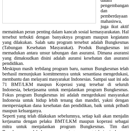
dalam
pengembangan
dan
pemberdayaan
mahasiswa,
juga ikut aktif
memainkan peran penting dalam kancah sosial kemasyarakatan. Hal
tersebut terbukti dengan banyaknya program maupun kegiatann
yang dilakukan. Salah satu program tersebut adalah Bungkesmas
(Tabungan Kesehatan Masyarakat). Produk Bungkesmas ini
memadukan antara unsur tabungan dan asuransi. Dimana asuransi
yang dimaksudkan disini adalah auransi kesehatan dan asuransi
pendidikan.
Meskipun masih terbilang program baru, namun Bungkesmas telah
berhasil menunjukan komitmennya untuk senantiasa mengedukasi,
membantu dan melayani masyarakat Indonesias. Sampai saat ini ada
71 BMT/LKM maupun Koperasi yang tersebar di seluruh
Indonesia, bekerjasama untuk menjalankan program Bungkesmas.
Fokus program Bungkesmas ini adalah mengedukasi masyarakat
Indonesia untuk hidup lebih tenang dan mandiri, yakni dengan
mempersiapkan dana kesehatan dan pendidikan, baik untuk pribadi
maupun keluarganya.
Seperti yang telah dilakukan sebelumnya, setiap kali akan menjalin
kerjasama dengan pelaku BMT/LKM maupun koperasi sebagai
mitra untuk menjalankan program Bungkesmas. Tim dari