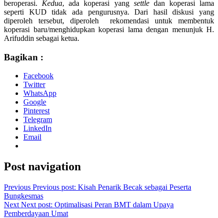
beroperasi.
Kedua
, ada koperasi yang
settle
dan koperasi lama
seperti KUD tidak ada pengurusnya. Dari hasil diskusi yang
diperoleh tersebut, diperoleh rekomendasi untuk membentuk
koperasi baru/menghidupkan koperasi lama dengan menunjuk H.
Arifuddin sebagai ketua.
Bagikan :
Facebook
Twitter
WhatsApp
Google
Pinterest
Telegram
LinkedIn
Email
Post navigation
Previous
Previous post:
Kisah Penarik Becak sebagai Peserta
Bungkesmas
Next
Next post:
Optimalisasi Peran BMT dalam Upaya
Pemberdayaan Umat