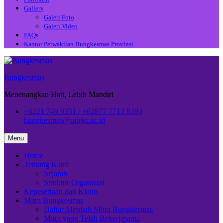
Gallery
Galeri Foto
Galeri Video
FAQs
Kantor Perwakilan Bungkesmas Provinsi
Bungkesmas
Menenangkan Hati, Lebih Mandiri
+6221 749 9351 / +62877 7713 8393
bungkesmas@uinjkt.ac.id
Menu
Home
Tentang Kami
Sejarah
Struktur Organisasi
Kepesertaan dan Klaim
Mitra Bungkesmas
Daftar Menjadi Mitra Bungkesmas
Mitra yang Telah Bekerjasama