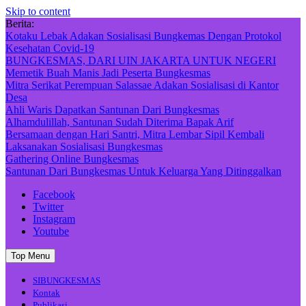
Skip to content
Berita:
Kotaku Lebak Adakan Sosialisasi Bungkemas Dengan Protokol
Kesehatan Covid-19
BUNGKESMAS, DARI UIN JAKARTA UNTUK NEGERI
Memetik Buah Manis Jadi Peserta Bungkesmas
Mitra Serikat Perempuan Salassae Adakan Sosialisasi di Kantor
Desa
Ahli Waris Dapatkan Santunan Dari Bungkesmas
Alhamdulillah, Santunan Sudah Diterima Bapak Arif
Bersamaan dengan Hari Santri, Mitra Lembar Sipil Kembali
Laksanakan Sosialisasi Bungkesmas
Gathering Online Bungkesmas
Santunan Dari Bungkesmas Untuk Keluarga Yang Ditinggalkan
Facebook
Twitter
Instagram
Youtube
Top Menu
SIBUNGKESMAS
Kontak
Publikasi