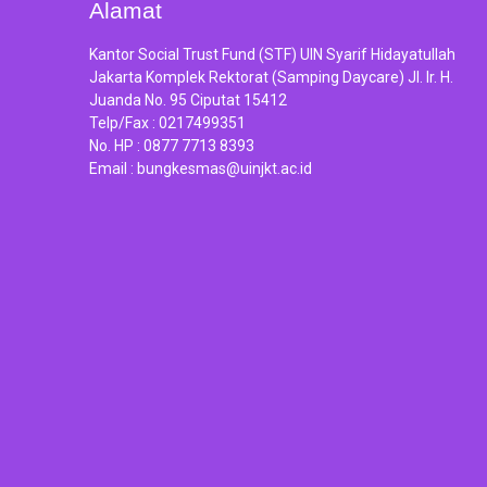
Alamat
Kantor Social Trust Fund (STF) UIN Syarif Hidayatullah
Jakarta Komplek Rektorat (Samping Daycare) Jl. Ir. H.
Juanda No. 95 Ciputat 15412
Telp/Fax :
0217499351
No. HP :
0877 7713 8393
Email :
bungkesmas@uinjkt.ac.id