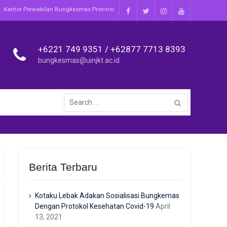
Kantor Perwakilan Bungkesmas Provinsi
Facebook
Twitter
Instagram
Youtube
+6221 749 9351 / +62877 7713 8393
bungkesmas@uinjkt.ac.id
Search
for:
Berita Terbaru
Kotaku Lebak Adakan Sosialisasi Bungkemas
Dengan Protokol Kesehatan Covid-19
April
13, 2021