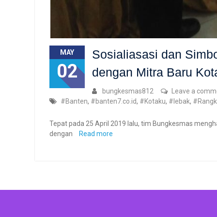
Sosialiasasi dan Sim
MAY
02
dengan Mitra Baru Ko
bungkesmas812
Leave a comm
#Banten
,
#banten7.co.id
,
#Kotaku
,
#lebak
,
#Rangk
Tepat pada 25 April 2019 lalu, tim Bungkesmas mengh
dengan
Read more