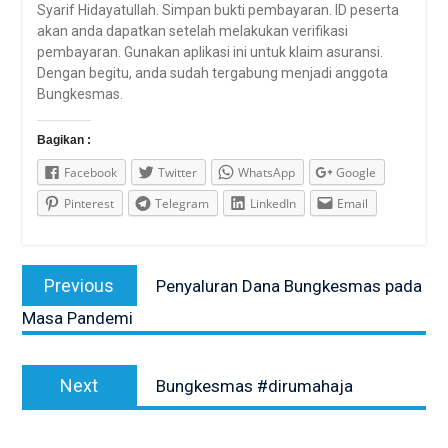
Syarif Hidayatullah. Simpan bukti pembayaran. ID peserta
akan anda dapatkan setelah melakukan verifikasi
pembayaran. Gunakan aplikasi ini untuk klaim asuransi.
Dengan begitu, anda sudah tergabung menjadi anggota
Bungkesmas.
Bagikan :
Facebook
Twitter
WhatsApp
Google
Pinterest
Telegram
LinkedIn
Email
Post
Previous
Previous
Penyaluran Dana Bungkesmas pada
navigation
post:
Masa Pandemi
Next
Next
Bungkesmas #dirumahaja
post: