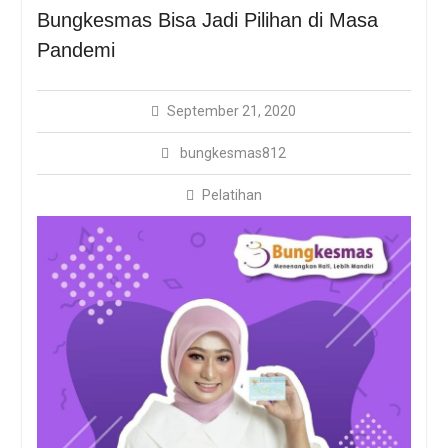
Ditinggalkan
Bungkesmas Bisa Jadi Pilihan di Masa
Kotaku Lebak Adakan
Sosialisasi Bungkemas
Pandemi
Dengan Protokol
Kesehatan Covid-19
September 21, 2020
bungkesmas812
Pelatihan