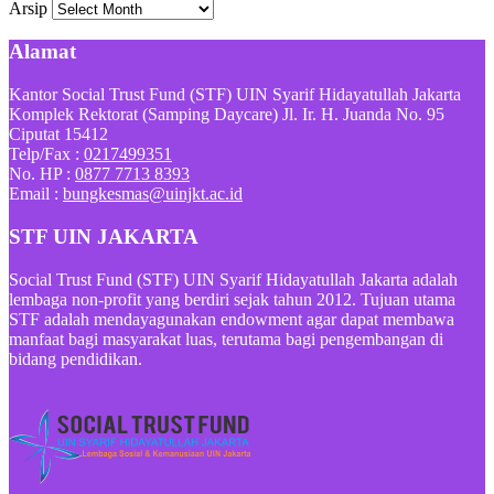
Arsip
Alamat
Kantor Social Trust Fund (STF) UIN Syarif Hidayatullah Jakarta
Komplek Rektorat (Samping Daycare) Jl. Ir. H. Juanda No. 95
Ciputat 15412
Telp/Fax :
0217499351
No. HP :
0877 7713 8393
Email :
bungkesmas@uinjkt.ac.id
STF UIN JAKARTA
Social Trust Fund (STF) UIN Syarif Hidayatullah Jakarta adalah
lembaga non-profit yang berdiri sejak tahun 2012. Tujuan utama
STF adalah mendayagunakan endowment agar dapat membawa
manfaat bagi masyarakat luas, terutama bagi pengembangan di
bidang pendidikan.