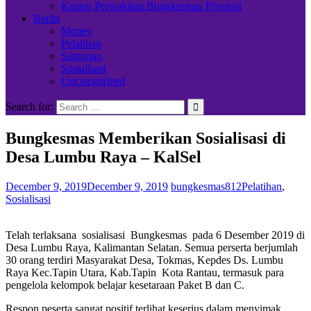
Kantor Perwakilan Bungkesmas Provinsi
Berita
Monev
Pelatihan
Santunan
Sosialisasi
Uncategorized
Search for:
Bungkesmas Memberikan Sosialisasi di
Desa Lumbu Raya – KalSel
December 9, 2019
December 9, 2019
bungkesmas812
Pelatihan
,
Sosialisasi
Telah terlaksana sosialisasi Bungkesmas pada 6 Desember 2019 di
Desa Lumbu Raya, Kalimantan Selatan. Semua perserta berjumlah
30 orang terdiri Masyarakat Desa, Tokmas, Kepdes Ds. Lumbu
Raya Kec.Tapin Utara, Kab.Tapin Kota Rantau, termasuk para
pengelola kelompok belajar kesetaraan Paket B dan C.
Respon peserta sangat positif terlihat keserius dalam menyimak