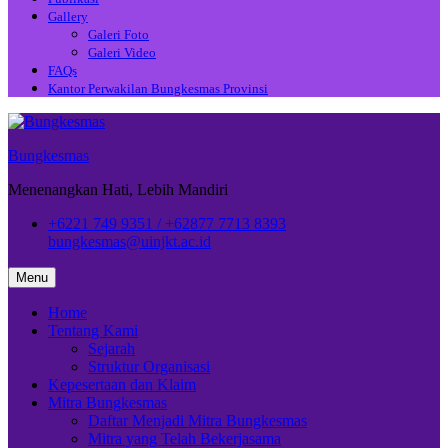
Gallery
Galeri Foto
Galeri Video
FAQs
Kantor Perwakilan Bungkesmas Provinsi
Bungkesmas
Menenangkan Hati, Lebih Mandiri
+6221 749 9351 / +62877 7713 8393
bungkesmas@uinjkt.ac.id
Menu
Home
Tentang Kami
Sejarah
Struktur Organisasi
Kepesertaan dan Klaim
Mitra Bungkesmas
Daftar Menjadi Mitra Bungkesmas
Mitra yang Telah Bekerjasama