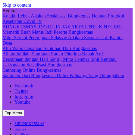
Skip to content
Berita:
Kotaku Lebak Adakan Sosialisasi Bungkemas Dengan Protokol
Kesehatan Covid-19
BUNGKESMAS, DARI UIN JAKARTA UNTUK NEGERI
Memetik Buah Manis Jadi Peserta Bungkesmas
Mitra Serikat Perempuan Salassae Adakan Sosialisasi di Kantor
Desa
Ahli Waris Dapatkan Santunan Dari Bungkesmas
Alhamdulillah, Santunan Sudah Diterima Bapak Arif
Bersamaan dengan Hari Santri, Mitra Lembar Sipil Kembali
Laksanakan Sosialisasi Bungkesmas
Gathering Online Bungkesmas
Santunan Dari Bungkesmas Untuk Keluarga Yang Ditinggalkan
Facebook
Twitter
Instagram
Youtube
Top Menu
SIBUNGKESMAS
Kontak
Publikasi