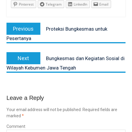
Pinterest
Telegram
LinkedIn
Email
Post
Previous
Previous
Proteksi Bungkesmas untuk
navigation
post:
Pesertanya
Next
Next
Bungkesmas dan Kegiatan Sosial di
post:
Wilayah Kebumen Jawa Tengah
Leave a Reply
Your email address will not be published.
Required fields are
marked
*
Comment