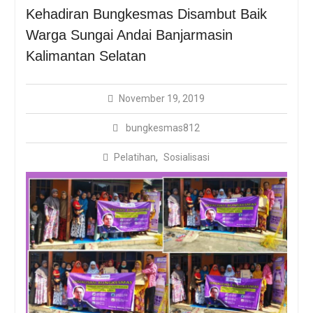
Sosialisasi Bungkemas
Kehadiran Bungkesmas Disambut Baik
Dengan Protokol
Warga Sungai Andai Banjarmasin
Kesehatan Covid-19
BUNGKESMAS, DARI UIN
Kalimantan Selatan
JAKARTA UNTUK NEGERI
November 19, 2019
bungkesmas812
Pelatihan
,
Sosialisasi