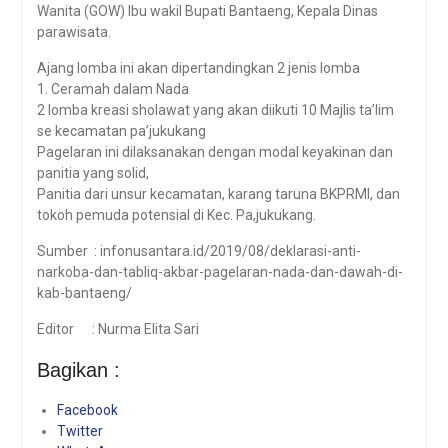
Wanita (GOW) Ibu wakil Bupati Bantaeng, Kepala Dinas
parawisata.
Ajang lomba ini akan dipertandingkan 2 jenis lomba
1. Ceramah dalam Nada
2 lomba kreasi sholawat yang akan diikuti 10 Majlis ta’lim
se kecamatan pa’jukukang
Pagelaran ini dilaksanakan dengan modal keyakinan dan
panitia yang solid,
Panitia dari unsur kecamatan, karang taruna BKPRMI, dan
tokoh pemuda potensial di Kec. Pa,jukukang.
Sumber : infonusantara.id/2019/08/deklarasi-anti-
narkoba-dan-tabliq-akbar-pagelaran-nada-dan-dawah-di-
kab-bantaeng/
Editor : Nurma Elita Sari
Bagikan :
Facebook
Twitter