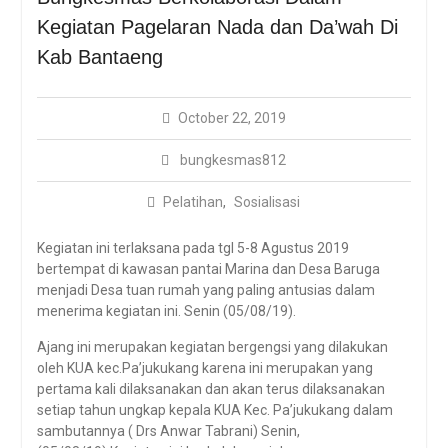
Bungkesmas
Kegiatan Pagelaran Nada dan Da’wah Di
Santunan Dari
Kab Bantaeng
Bungkesmas Untuk
Keluarga Yang
Ditinggalkan
October 22, 2019
bungkesmas812
Pelatihan
,
Sosialisasi
Kegiatan ini terlaksana pada tgl 5-8 Agustus 2019
bertempat di kawasan pantai Marina dan Desa Baruga
menjadi Desa tuan rumah yang paling antusias dalam
menerima kegiatan ini. Senin (05/08/19).
Ajang ini merupakan kegiatan bergengsi yang dilakukan
oleh KUA kec.Pa’jukukang karena ini merupakan yang
pertama kali dilaksanakan dan akan terus dilaksanakan
setiap tahun ungkap kepala KUA Kec. Pa’jukukang dalam
sambutannya ( Drs Anwar Tabrani) Senin,