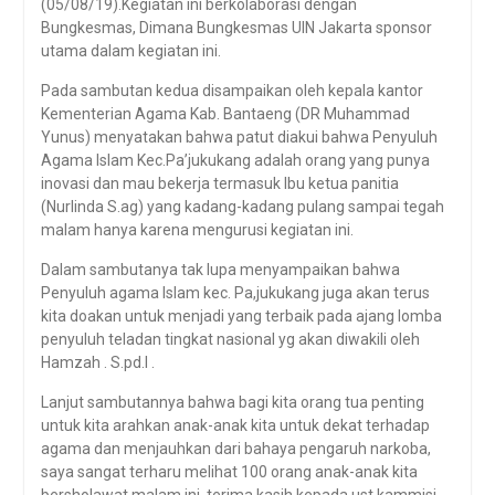
(05/08/19).Kegiatan ini berkolaborasi dengan
Bungkesmas, Dimana Bungkesmas UIN Jakarta sponsor
utama dalam kegiatan ini.
Pada sambutan kedua disampaikan oleh kepala kantor
Kementerian Agama Kab. Bantaeng (DR Muhammad
Yunus) menyatakan bahwa patut diakui bahwa Penyuluh
Agama Islam Kec.Pa’jukukang adalah orang yang punya
inovasi dan mau bekerja termasuk Ibu ketua panitia
(Nurlinda S.ag) yang kadang-kadang pulang sampai tegah
malam hanya karena mengurusi kegiatan ini.
Dalam sambutanya tak lupa menyampaikan bahwa
Penyuluh agama Islam kec. Pa,jukukang juga akan terus
kita doakan untuk menjadi yang terbaik pada ajang lomba
penyuluh teladan tingkat nasional yg akan diwakili oleh
Hamzah . S.pd.I .
Lanjut sambutannya bahwa bagi kita orang tua penting
untuk kita arahkan anak-anak kita untuk dekat terhadap
agama dan menjauhkan dari bahaya pengaruh narkoba,
saya sangat terharu melihat 100 orang anak-anak kita