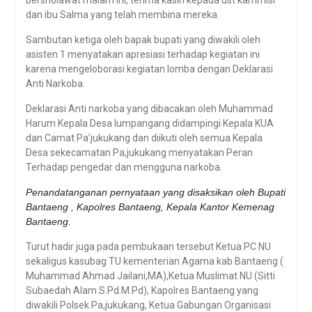
bersholawat malam ini, terima kasih kepada ust kammisi
dan ibu Salma yang telah membina mereka.
Sambutan ketiga oleh bapak bupati yang diwakili oleh
asisten 1 menyatakan apresiasi terhadap kegiatan ini
karena mengeloborasi kegiatan lomba dengan Deklarasi
Anti Narkoba.
Deklarasi Anti narkoba yang dibacakan oleh Muhammad
Harum Kepala Desa lumpangang didampingi Kepala KUA
dan Camat Pa’jukukang dan diikuti oleh semua Kepala
Desa sekecamatan Pa,jukukang menyatakan Peran
Terhadap pengedar dan mengguna narkoba.
Penandatanganan pernyataan yang disaksikan oleh Bupati
Bantaeng , Kapolres Bantaeng, Kepala Kantor Kemenag
Bantaeng.
Turut hadir juga pada pembukaan tersebut Ketua PC NU
sekaligus kasubag TU kementerian Agama kab Bantaeng (
Muhammad Ahmad Jailani,MA),Ketua Muslimat NU (Sitti
Subaedah Alam S.Pd.M.Pd), Kapolres Bantaeng yang
diwakili Polsek Pa,jukukang, Ketua Gabungan Organisasi