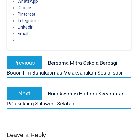
WhatsApp
Google
Pinterest
Telegram
LinkedIn
Email
Post
Previous
Previous
Bersama Mitra Sekola Berbagi
navigation
post:
Bogor Tim Bungkesmas Melaksanakan Sosialisasi
Next
Next
Bungkesmas Hadir di Kecamatan
post:
Pa’jukukang Sulawesi Selatan
Leave a Reply