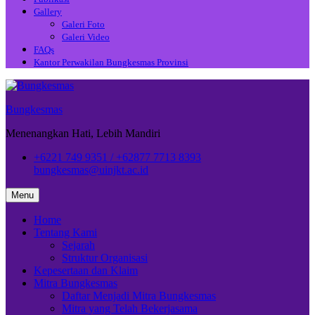
Gallery
Galeri Foto
Galeri Video
FAQs
Kantor Perwakilan Bungkesmas Provinsi
Bungkesmas
Menenangkan Hati, Lebih Mandiri
+6221 749 9351 / +62877 7713 8393
bungkesmas@uinjkt.ac.id
Menu
Home
Tentang Kami
Sejarah
Struktur Organisasi
Kepesertaan dan Klaim
Mitra Bungkesmas
Daftar Menjadi Mitra Bungkesmas
Mitra yang Telah Bekerjasama