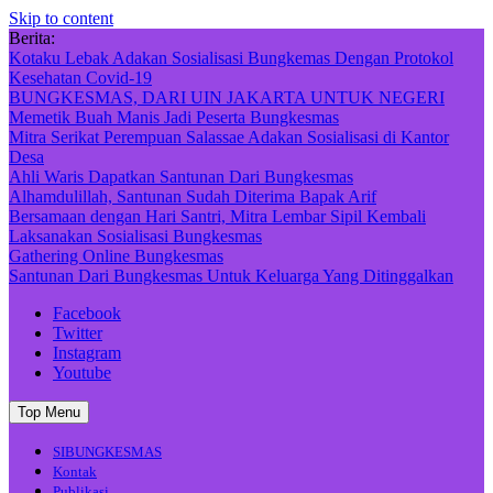
Skip to content
Berita:
Kotaku Lebak Adakan Sosialisasi Bungkemas Dengan Protokol
Kesehatan Covid-19
BUNGKESMAS, DARI UIN JAKARTA UNTUK NEGERI
Memetik Buah Manis Jadi Peserta Bungkesmas
Mitra Serikat Perempuan Salassae Adakan Sosialisasi di Kantor
Desa
Ahli Waris Dapatkan Santunan Dari Bungkesmas
Alhamdulillah, Santunan Sudah Diterima Bapak Arif
Bersamaan dengan Hari Santri, Mitra Lembar Sipil Kembali
Laksanakan Sosialisasi Bungkesmas
Gathering Online Bungkesmas
Santunan Dari Bungkesmas Untuk Keluarga Yang Ditinggalkan
Facebook
Twitter
Instagram
Youtube
Top Menu
SIBUNGKESMAS
Kontak
Publikasi