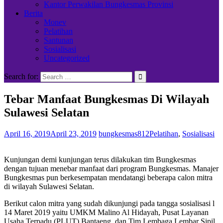
Kantor Perwakilan Bungkesmas Provinsi
Berita
Monev
Pelatihan
Santunan
Sosialisasi
Uncategorized
Search for:
Tebar Manfaat Bungkesmas Di Wilayah
Sulawesi Selatan
April 16, 2019
April 23, 2019
bungkesmas812
Pelatihan
,
Sosialisasi
Kunjungan demi kunjungan terus dilakukan tim Bungkesmas
dengan tujuan menebar manfaat dari program Bungkesmas. Manajer
Bungkesmas pun berkesempatan mendatangi beberapa calon mitra
di wilayah Sulawesi Selatan.
Berikut calon mitra yang sudah dikunjungi pada tangga sosialisasi l
14 Maret 2019 yaitu UMKM Malino Al Hidayah, Pusat Layanan
Usaha Terpadu (PLUT) Bantaeng, dan Tim Lembaga Lembar Sipil.