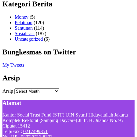
Kategori Berita
Monev
(5)
Pelatihan
(120)
Santunan
(114)
Sosialisasi
(187)
Uncategorized
(6)
Bungkesmas on Twitter
My Tweets
Arsip
Arsip
Alamat
Kantor Social Trust Fund (STF) UIN Syarif Hidayatullah Jakarta
Komplek Rektorat (Samping Daycare) Jl. Ir. H. Juanda No. 95
Ciputat 15412
Telp/Fax :
0217499351
No. HP :
0877 7713 8393