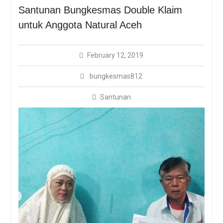
Sosialisasi Bungkemas
Santunan Bungkesmas Double Klaim
Dengan Protokol
untuk Anggota Natural Aceh
Kesehatan Covid-19
February 12, 2019
bungkesmas812
Santunan