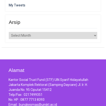
My Tweets
Arsip
Arsip
Alamat
Kantor Social Trust Fund (STF) UIN Syarif Hidayatullah
Jakarta Komplek Rektorat (Samping Daycare) Jl. Ir. H.
Juanda No. 95 Ciputat 15412
Telp/Fax :
0217499351
No. HP :
0877 7713 8393
Email :
bungkesmas@uinjkt.ac.id