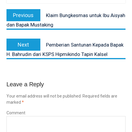
Post
Previous
Previous
Klaim Bungkesmas untuk Ibu Aisyah
navigation
post:
dan Bapak Mustaking
Next
Next
Pemberian Santunan Kepada Bapak
post:
H. Bahrudin dari KSPS Hipmikindo Tapin Kalsel
Leave a Reply
Your email address will not be published.
Required fields are
marked
*
Comment