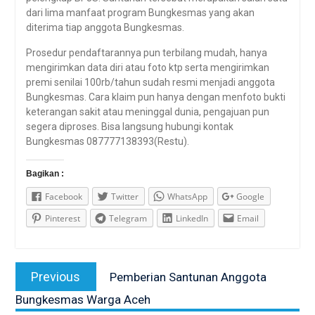
dari lima manfaat program Bungkesmas yang akan
diterima tiap anggota Bungkesmas.
Prosedur pendaftarannya pun terbilang mudah, hanya
mengirimkan data diri atau foto ktp serta mengirimkan
premi senilai 100rb/tahun sudah resmi menjadi anggota
Bungkesmas. Cara klaim pun hanya dengan menfoto bukti
keterangan sakit atau meninggal dunia, pengajuan pun
segera diproses. Bisa langsung hubungi kontak
Bungkesmas 087777138393(Restu).
Bagikan :
Facebook
Twitter
WhatsApp
Google
Pinterest
Telegram
LinkedIn
Email
Post
Previous
Previous
Pemberian Santunan Anggota
navigation
post:
Bungkesmas Warga Aceh