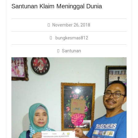
Kesehatan Covid-19
Santunan Klaim Meninggal Dunia
BUNGKESMAS, DARI UIN
JAKARTA UNTUK NEGERI
Memetik Buah Manis Jadi
November 26, 2018
Peserta Bungkesmas
bungkesmas812
Santunan