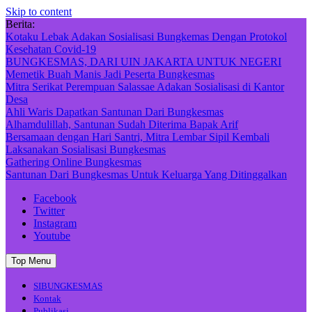
Skip to content
Berita:
Kotaku Lebak Adakan Sosialisasi Bungkemas Dengan Protokol
Kesehatan Covid-19
BUNGKESMAS, DARI UIN JAKARTA UNTUK NEGERI
Memetik Buah Manis Jadi Peserta Bungkesmas
Mitra Serikat Perempuan Salassae Adakan Sosialisasi di Kantor
Desa
Ahli Waris Dapatkan Santunan Dari Bungkesmas
Alhamdulillah, Santunan Sudah Diterima Bapak Arif
Bersamaan dengan Hari Santri, Mitra Lembar Sipil Kembali
Laksanakan Sosialisasi Bungkesmas
Gathering Online Bungkesmas
Santunan Dari Bungkesmas Untuk Keluarga Yang Ditinggalkan
Facebook
Twitter
Instagram
Youtube
Top Menu
SIBUNGKESMAS
Kontak
Publikasi