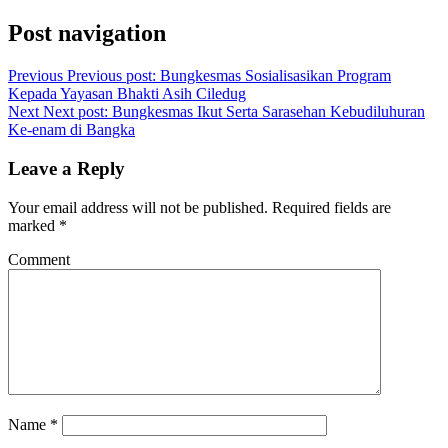
Post navigation
Previous
Previous post:
Bungkesmas Sosialisasikan Program
Kepada Yayasan Bhakti Asih Ciledug
Next
Next post:
Bungkesmas Ikut Serta Sarasehan Kebudiluhuran
Ke-enam di Bangka
Leave a Reply
Your email address will not be published.
Required fields are
marked
*
Comment
Name
*