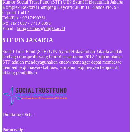
Kantor Social Trust Fund (STF) UIN Syarif Hidayatullah Jakarta
Komplek Rektorat (Samping Daycare) Jl. Ir. H. Juanda No. 95
Ciputat 15412
Telp/Fax :
0217499351
No. HP :
0877 7713 8393
Email :
bungkesmas@uinjkt.ac.id
STF UIN JAKARTA
Social Trust Fund (STF) UIN Syarif Hidayatullah Jakarta adalah
lembaga non-profit yang berdiri sejak tahun 2012. Tujuan utama
STF adalah mendayagunakan endowment agar dapat membawa
manfaat bagi masyarakat luas, terutama bagi pengembangan di
bidang pendidikan.
Didukung Oleh :
Partnership: