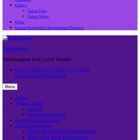
Gallery
Galeri Foto
Galeri Video
FAQs
Kantor Perwakilan Bungkesmas Provinsi
Bungkesmas
Menenangkan Hati, Lebih Mandiri
+6221 749 9351 / +62877 7713 8393
bungkesmas@uinjkt.ac.id
Menu
Home
Tentang Kami
Sejarah
Struktur Organisasi
Kepesertaan dan Klaim
Mitra Bungkesmas
Daftar Menjadi Mitra Bungkesmas
Mitra yang Telah Bekerjasama