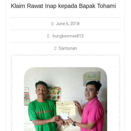
Sosialisasi Bungkemas
Klaim Rawat Inap kepada Bapak Tohami
Dengan Protokol
Kesehatan Covid-19
BUNGKESMAS, DARI UIN
June 6, 2018
JAKARTA UNTUK NEGERI
bungkesmas812
Santunan