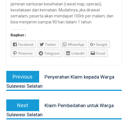
jaminan santunan kesehatan (rawat inap, operasi),
kecelakaan dan kematian. Mudahnya, jika dirawat
semalam, peserta akan mendapat 100rb per malam, dan
bisa menjamin sampai 90 hari dalam 1 tahun.
Bagikan :
Facebook
Twitter
WhatsApp
Google
Pinterest
Telegram
LinkedIn
Email
Post
Previous
Previous
Penyerahan Klaim kepada Warga
navigation
post:
Sulawesi Selatan
Next
Next
Klaim Pembedahan untuk Warga
post:
Sulawesi Selatan