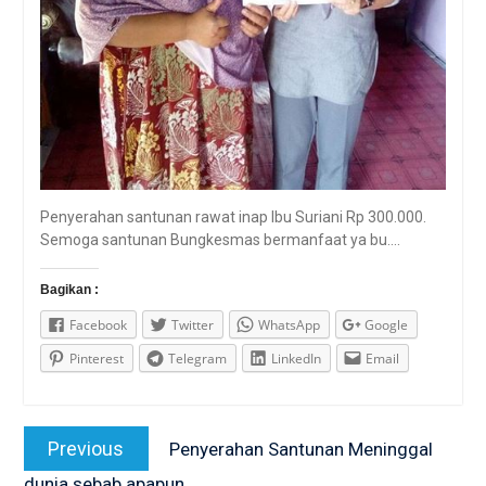
Penyerahan santunan rawat inap Ibu Suriani Rp 300.000.
Semoga santunan Bungkesmas bermanfaat ya bu….
Bagikan :
Facebook
Twitter
WhatsApp
Google
Pinterest
Telegram
LinkedIn
Email
Post
Previous
Previous
Penyerahan Santunan Meninggal
navigation
post:
dunia sebab apapun