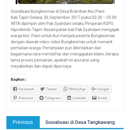
Sosialisasi Bungkesmas di Desa Bramban Kec.Piani
Kab.Tapin Selasa, 26 September 2017 pukul 02.30 – 05.00
WITA dipimpin oleh Pak Syahdani selaku Pimpinan KSPS
Hipmikindo Tapin. Kesampatan kali Pak Syahdani mengajak
warga kec. Piani untuk ikut menjadi peserta Bungkesmas
dengan diawali video-video Bungkesmas untuk menarik
perhatian warga. Pertanyaan pun dilontarkan dari
bagaimana cara mendaftar dan mengajukan klaim, berapa
lama proses pencairan, apakah ini asuransi yang
meyakinkan dan dapat dipercaya
Bagikan :
Facebook
Twitter
WhatsApp
Google
Pinterest
Telegram
LinkedIn
Email
Post
Previous
Previous
Sosialisasi di Desa Tangkawang
navigation
post: