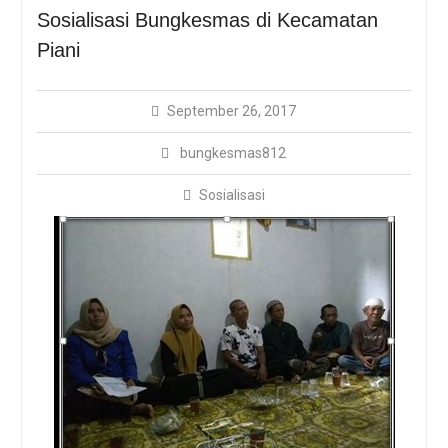
Sosialisasi Bungkemas
Sosialisasi Bungkesmas di Kecamatan
Dengan Protokol
Piani
Kesehatan Covid-19
BUNGKESMAS, DARI UIN
JAKARTA UNTUK NEGERI
September 26, 2017
bungkesmas812
Sosialisasi