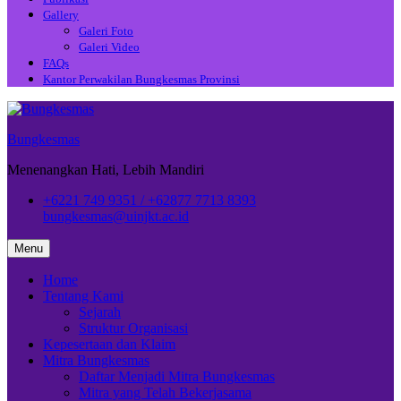
Gallery
Galeri Foto
Galeri Video
FAQs
Kantor Perwakilan Bungkesmas Provinsi
Bungkesmas
Menenangkan Hati, Lebih Mandiri
+6221 749 9351 / +62877 7713 8393
bungkesmas@uinjkt.ac.id
Menu
Home
Tentang Kami
Sejarah
Struktur Organisasi
Kepesertaan dan Klaim
Mitra Bungkesmas
Daftar Menjadi Mitra Bungkesmas
Mitra yang Telah Bekerjasama