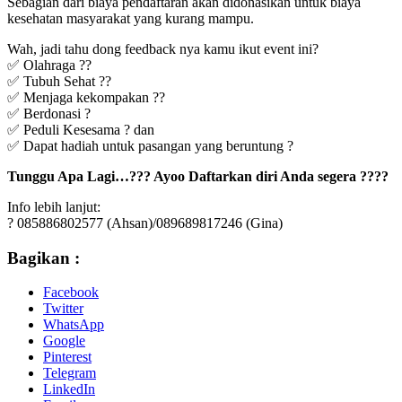
Sebagian dari biaya pendaftaran akan didonasikan untuk biaya
kesehatan masyarakat yang kurang mampu.
Wah, jadi tahu dong feedback nya kamu ikut event ini?
✅ Olahraga ??
✅ Tubuh Sehat ??
✅ Menjaga kekompakan ??
✅ Berdonasi ?
✅ Peduli Kesesama ? dan
✅ Dapat hadiah untuk pasangan yang beruntung ?
Tunggu Apa Lagi…??? Ayoo Daftarkan diri Anda segera ????
Info lebih lanjut:
? 085886802577 (Ahsan)/089689817246 (Gina)
Bagikan :
Facebook
Twitter
WhatsApp
Google
Pinterest
Telegram
LinkedIn