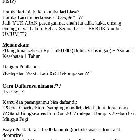
FISIP)
Lomba lari ini, bukan lomba lari biasa?
Lomba Lari ini berkonsep
“Couple”
???
Jadi, YUK AJAK pasanganmu, entah itu adik, kaka, encang,
encing, enya, babeh. Bebas. Semua Usia. TERBUKA untuk
UMUM ???
Menangkan:
?Uang tunai sebesar Rp.1.500.000 (Untuk 3 Pasangan) + Asuransi
Kesehatan 1 Tahun
Dengan Penilaian:
?Ketepatan Waktu Lari ⏳& Kekompakan???
Cara Daftarnya gimana???
it’s easy.. ?
Kamu dan pasanganmu bisa daftar di:
??Gerai Charity Store (samping mandiri, dekat pintu doraemon).
?? Stand Bungkesmas Fun Run 2017 didepan Kampus 2 setiap hari
Minggu Pagi
Biaya Pendaftaran: 15.000/couple (include snack, drink and
doorprize)