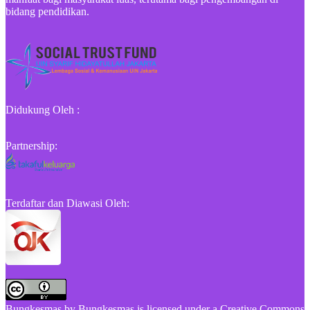
bidang pendidikan.
Didukung Oleh :
Partnership:
Terdaftar dan Diawasi Oleh:
Bungkesmas
by
Bungkesmas
is licensed under a
Creative Commons