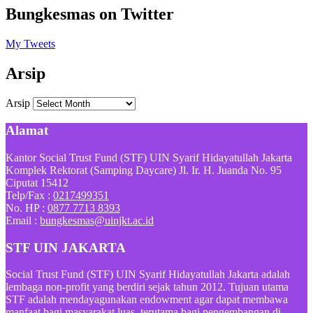
Bungkesmas on Twitter
My Tweets
Arsip
Arsip
Alamat
Kantor Social Trust Fund (STF) UIN Syarif Hidayatullah Jakarta
Komplek Rektorat (Samping Daycare) Jl. Ir. H. Juanda No. 95
Ciputat 15412
Telp/Fax :
0217499351
No. HP :
0877 7713 8393
Email :
bungkesmas@uinjkt.ac.id
STF UIN JAKARTA
Social Trust Fund (STF) UIN Syarif Hidayatullah Jakarta adalah
lembaga non-profit yang berdiri sejak tahun 2012. Tujuan utama
STF adalah mendayagunakan endowment agar dapat membawa
manfaat bagi masyarakat luas, terutama bagi pengembangan di