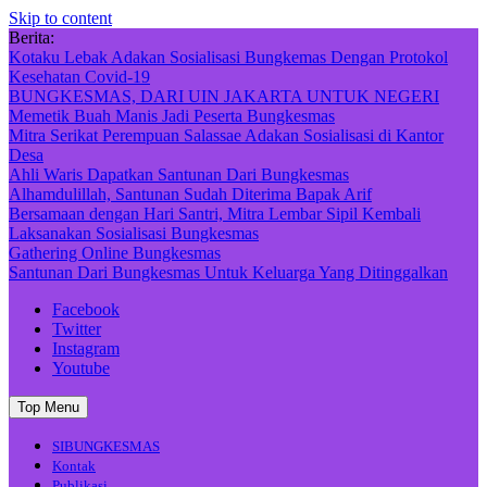
Skip to content
Berita:
Kotaku Lebak Adakan Sosialisasi Bungkemas Dengan Protokol
Kesehatan Covid-19
BUNGKESMAS, DARI UIN JAKARTA UNTUK NEGERI
Memetik Buah Manis Jadi Peserta Bungkesmas
Mitra Serikat Perempuan Salassae Adakan Sosialisasi di Kantor
Desa
Ahli Waris Dapatkan Santunan Dari Bungkesmas
Alhamdulillah, Santunan Sudah Diterima Bapak Arif
Bersamaan dengan Hari Santri, Mitra Lembar Sipil Kembali
Laksanakan Sosialisasi Bungkesmas
Gathering Online Bungkesmas
Santunan Dari Bungkesmas Untuk Keluarga Yang Ditinggalkan
Facebook
Twitter
Instagram
Youtube
Top Menu
SIBUNGKESMAS
Kontak
Publikasi